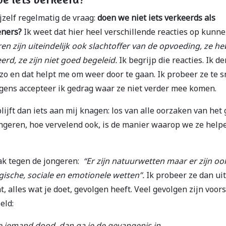
ijzelf regelmatig de vraag:
doen we niet iets verkeerds als
eners?
Ik weet dat hier heel verschillende reacties op kunn
en zijn uiteindelijk ook slachtoffer van de opvoeding, ze h
eerd, ze zijn niet goed begeleid.
Ik begrijp die reacties. Ik de
zo en dat helpt me om weer door te gaan. Ik probeer ze te 
gens accepteer ik gedrag waar ze niet verder mee komen.
lijft dan iets aan mij knagen: los van alle oorzaken van het
ngeren, hoe vervelend ook, is de manier waarop we ze help
ak tegen de jongeren:
“Er zijn natuurwetten maar er zijn oo
ische, sociale en emotionele wetten”.
Ik probeer ze dan uit
t, alles wat je doet, gevolgen heeft. Veel gevolgen zijn voor
eld:
je iemand dood, dan ga je de gevangenis in.