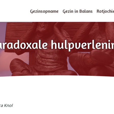
Gezinsopname
Gezin in Balans
Rotjochi
aradoxale hulpverleni
ra Knol