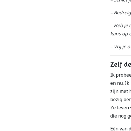
– Bedreig
– Heb je 
kans op e
– Vrij je
Zelf d
Ik probee
en nu. Ik
zijn met 
bezig ben
Ze leven
die nog g
Eén van d