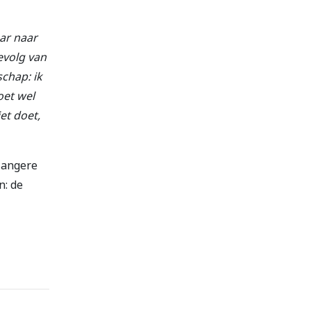
aar naar
evolg van
chap: ik
oet wel
et doet,
 langere
n: de