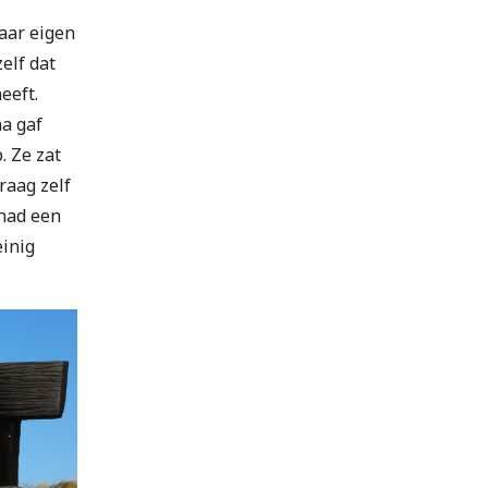
aar eigen
elf dat
eeft.
na gaf
. Ze zat
raag zelf
 had een
einig