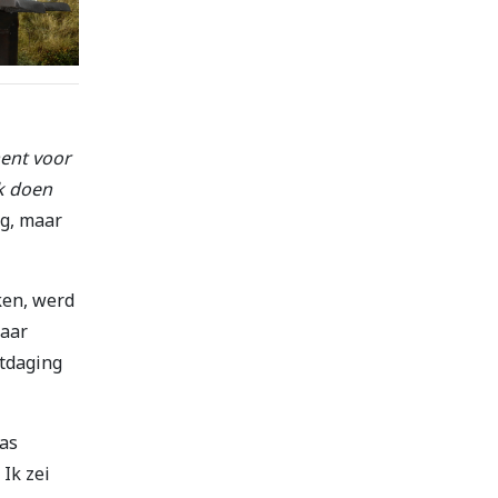
ment voor
rk doen
g, maar
ken, werd
haar
itdaging
was
.
Ik zei