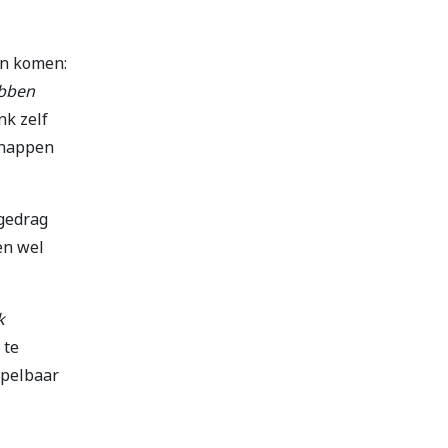
en komen:
ebben
nk zelf
snappen
 gedrag
en wel
k
 te
spelbaar