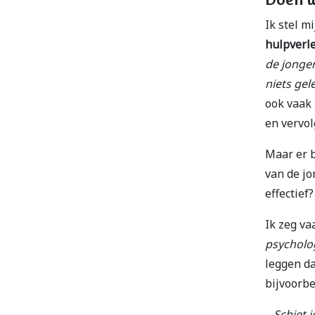
Ik stel m
hulpverl
de jonger
niets gel
ook vaak 
en vervol
Maar er b
van de jo
effectief?
Ik zeg va
psycholog
leggen da
bijvoorbe
– Schiet 