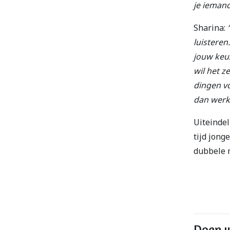
je iemand
Sharina:
luisteren
jouw keuz
wil het z
dingen vo
dan werk 
Uiteindel
tijd jong
dubbele 
Doen w