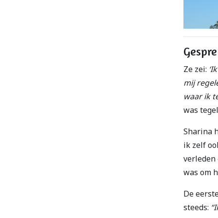
Gespre
Ze zei:
‘I
mij regel
waar ik t
was tegel
Sharina h
ik zelf o
verleden 
was om h
De eerst
steeds:
“I