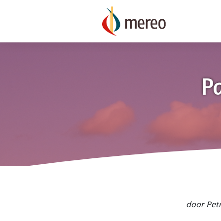
Skip
to
content
P
door Pet