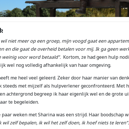
k
k wil niet meer op een groep, mijn voogd gaat een apparte
en en die gaat de overheid betalen voor mij. Ik ga geen we
e weinig voor word betaald”.
Kortom, ze had geen hulp nodi
ijk wel nog volledig afhankelijk van haar omgeving.
eeft me heel veel geleerd. Zeker door haar manier van den
ok steeds met mijzelf als hulpverlener geconfronteerd. Met 
en achtergrond begreep ik haar eigenlijk wel en de grote u
aar te begeleiden.
e paar weken met Sharina was een strijd. Haar boodschap 
k wil zelf bepalen, ik wil het zelf doen, ik hoef niets te leren”