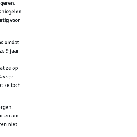
ngeren.
 spiegelen
atig voor
ons omdat
ze 9 jaar
at ze op
Kamer
t ze toch
orgen,
ar en om
ren niet