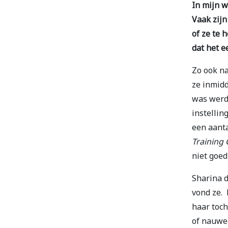
In mijn w
Vaak zijn
of ze te 
dat het e
Zo ook na
ze inmidd
was werd 
instellin
een aant
Training
niet goed
Sharina d
vond ze. 
haar toch
of nauwel