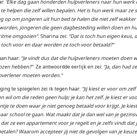
ar:
‘Elke dag gaan honderden hulpverleners naar hun werk
te helpen die zelf willen bepalen. Het is hun werk maar ze 
g op om jongeren uit hun bed te halen die niet zelf wakke
 worden, jongeren die geen dagbesteding willen doen en h
ritme omgooien”.
Sharina zei:
“Dat is toch hun eigen keus, 
 toch voor en daar worden ze toch voor betaald?”
aan haar:
“Je vindt dus dat die hulpverleners moeten doen 
ozen hebben?”
Ze antwoordde eerlijk en zei:
“Ja, dan had z
pverlener moeten worden.”
ging te spiegelen zei ik tegen haar:
“Jij kiest er voor om zelf
n wil om die reden geen hulp; je kan het zelf. Je kiest er vo
tje te doen waar je niet genoeg betaald voor krijgt. Je kies
aar school te gaan. Wat maakt dat je dan wel van je gezin
dat ze een appartement voor je regelt en je zelfs vindt dat ji
betalen? Waarom accepteer jij niet de gevolgen van je keuz