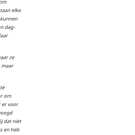
 om
staan elke
r kunnen
un dag-
daar
waar ze
e maar
 te
or om
t er voor
svoogd
j dat niet
es en heb