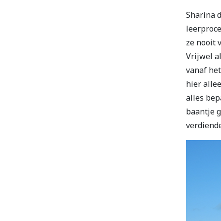
Sharina d
leerproce
ze nooit 
Vrijwel a
vanaf het
hier alle
alles bep
baantje 
verdiende