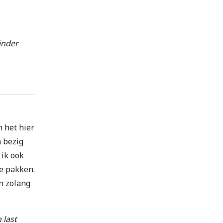
inder
n het hier
n bezig
 ik ook
te pakken.
n zolang
 last