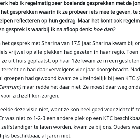
erk heb ik regelmatig zeer boeiende gesprekken met de jo
 het gesprekken waarin ik ze probeer iets mee te geven, te
helpen reflecteren op hun gedrag. Maar het komt ook regelm
en gesprek is waarbij ik na afloop denk:
hoe dan?
 het gesprek met Sharina van 17,5 jaar. Sharina kwam bij 
els vrijwel op alle plekken had gezeten in haar regio. Toen 
ze uit huis geplaatst, op haar 12e kwam ze in een gesloten
g terecht en had daar vervolgens vier jaar doorgebracht. Nad
al groepen had gewoond kwam ze uiteindelijk bij een KTC
(
 Centrum)
maar redde het daar niet. Ze moest daar weg omda
 voor zichzelf kon zorgen.
eelde deze visie niet, want ze kon heel goed voor zichzelf z
Er was niet zo 1-2-3 een andere plek op een KTC beschikba
 zelfstandiger te laten worden, kwam ze bij ons. Ouders wa
ijks beschikbaar, al jaren niet.