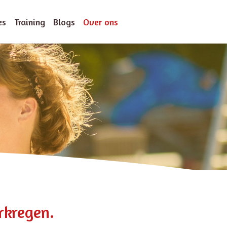
es
Training
Blogs
Over ons
rkregen.