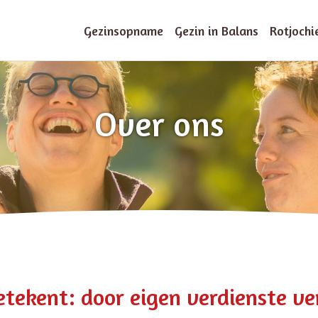
Gezinsopname
Gezin in Balans
Rotjochi
Over ons
tekent: door eigen verdienste ve