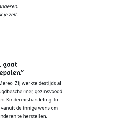
randeren.
je zelf.
t, gaat
epalen.”
Mereo. Zij werkte destijds al
jeugdbeschermer, gezinsvoogd
unt Kindermishandeling. In
 vanuit de innige wens om
inderen te herstellen.