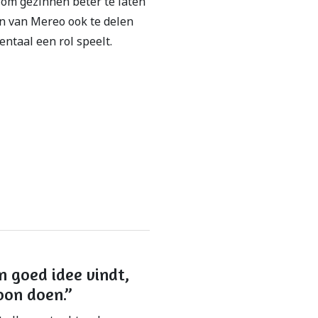
 om gezinnen beter te laten
en van Mereo ook te delen
ntaal een rol speelt.
n goed idee vindt,
on doen.”