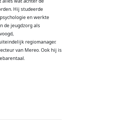
 alles wat achter de
rden. Hij studeerde
spsychologie en werkte
in de jeugdzorg als
voogd,
teindelijk regiomanager.
irecteur van Mereo. Ook hij is
ebarentaal.